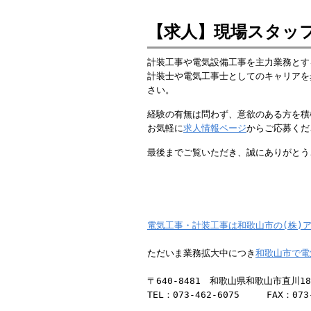
【求人】現場スタッ
計装工事や電気設備工事を主力業務とす
計装士や電気工事士としてのキャリアを
さい。
経験の有無は問わず、意欲のある方を積
お気軽に
求人情報ページ
からご応募くだ
最後までご覧いただき、誠にありがとう
電気工事・計装工事は和歌山市の(株)
ただいま業務拡大中につき
和歌山市で電
〒640-8481 和歌山県和歌山市直川18
TEL：073-462-6075 FAX：073-