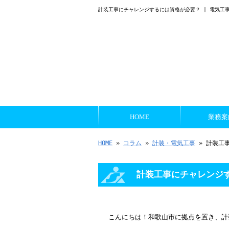
計装工事にチャレンジするには資格が必要？ | 電気工
HOME
業務案
HOME
»
コラム
»
計装・電気工事
» 計装工
計装工事にチャレンジ
こんにちは！和歌山市に拠点を置き、計