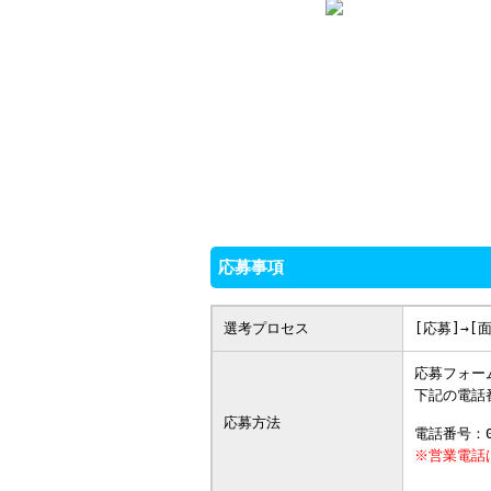
応募事項
選考プロセス
[応募]→[
応募フォー
下記の電話
応募方法
電話番号：0
※営業電話