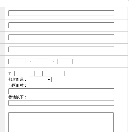
-
-
〒
-
都道府県：
市区町村：
番地以下：