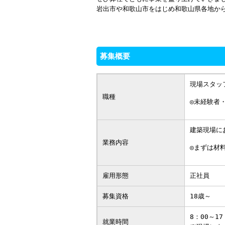
岩出市や和歌山市をはじめ和歌山県各地か
募集概要
現場スタッ
職種
◎未経験者
建築現場に
業務内容
◎まずは材
雇用形態
正社員
募集資格
18歳～
8：00～17
就業時間