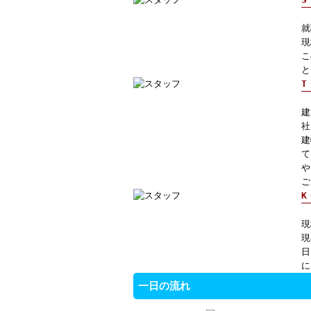
就
現
こ
と
T
建
社
建
て
や
ご
K
現
現
日
に
一日の流れ