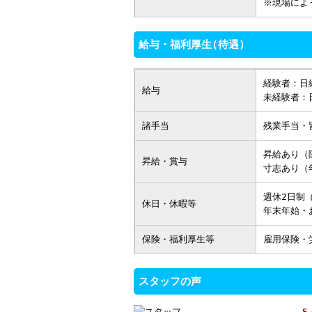
※現場によ
給与・福利厚生(待遇)
経験者：日給
給与
未経験者：日
諸手当
残業手当・
昇給あり（
昇給・賞与
寸志あり（
週休2日制
休日・休暇等
年末年始・
保険・福利厚生等
雇用保険・
スタッフの声
S