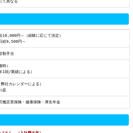
って異なる
10,000円～（経験に応じて決定）
給9,500円～
皆勤手当
随時）
年1回/業績による）
（弊社カレンダーによる）
お盆
労働災害保険・健康保険・厚生年金
・Tさん （入社歴８年）