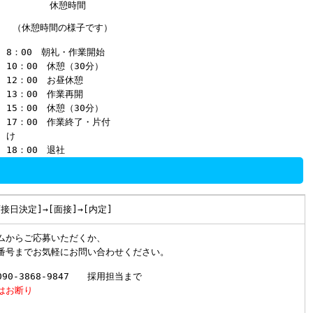
（休憩時間の様子です）
8：00 朝礼・作業開始
10：00 休憩（30分）
12：00 お昼休憩
13：00 作業再開
15：00 休憩（30分）
17：00 作業終了・片付
け
18：00 退社
面接日決定]→[面接]→[内定]
ムからご応募いただくか、
番号までお気軽にお問い合わせください。
90-3868-9847 採用担当まで
はお断り